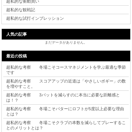
超私的な衝動買い
超私的な観戦記
超私的な試打インプレッション
人気の記事
まだデータがありません。
最近の投稿
超私的な考察 冬場こそコースマネジメントを学ぶ最適な季節
です
超私的な考察 スコアアップの近道は「やさしいボギー」の数
を増やすこと。
超私的な考察 3パットを減らすのに本当に必要な距離感と
は！？
超私的な考察 冬場こそパターにロフトが5度以上必要な理由
とは？
超私的な考察 冬場こそクラブの本数を減らしてプレーするこ
とのメリットとは？