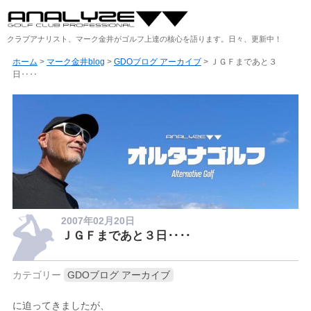
クラブアナリスト、マーク金井がゴルフ上達の核心を語ります。日々、更新中！
ホーム
>
マーク金井blog
>
GDOブログ アーカイブ
> ＪＧＦまであと３
日‥‥
2007年02月20日
ＪＧＦまであと３日‥‥
カテゴリー
GDOブログ アーカイブ
に迫ってきましたが、