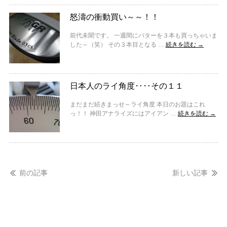
怒濤の衝動買い～～！！
前代未聞です。 一週間にパターを３本も買っちゃいま
した～（笑） その３本目となる …
続きを読む
→
日本人のライ角度‥‥その１１
まだまだ続きまっせ～ライ角度 本日のお題はこれ
っ！！ 神田アナライズにはアイアン …
続きを読む
→
前の記事
新しい記事