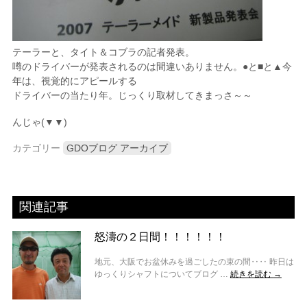
テーラーと、タイト＆コブラの記者発表。
噂のドライバーが発表されるのは間違いありません。●と■と▲今
年は、視覚的にアピールする
ドライバーの当たり年。じっくり取材してきまっさ～～
んじゃ(▼▼)
カテゴリー
GDOブログ アーカイブ
関連記事
怒濤の２日間！！！！！！
地元、大阪でお盆休みを過ごしたの束の間‥‥ 昨日は
ゆっくりシャフトについてブログ …
続きを読む
→