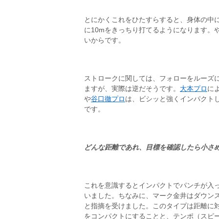
とにかくこれをひたすらすると、身体の中
に10mをきっちり打てるようになります。
いからです。
ストロークに関しては、フォローをルーズ
ますが、実際は逆だそうです。
大本プロ
に
や
谷口徹プロ
は、ビシッと強くインパクト
です。
どんな距離であれ、目標を確認したら小さ
これを意識するとインパクトでパンチが入
いました。ちなみに、マーク金井はダウン
と指摘を受けました。このタイプは距離に
をコンパクトにすることと、テンポ（スピ