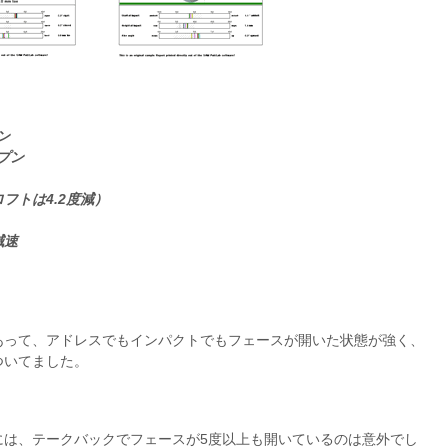
ン
プン
フトは4.2度減）
減速
あって、アドレスでもインパクトでもフェースが開いた状態が強く、
ついてました。
には、テークバックでフェースが5度以上も開いているのは意外でし