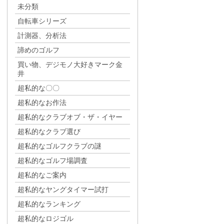
未分類
自転車シリーズ
計測器、分析法
諦めのゴルフ
買い物、デジモノ大好きマーク金
井
超私的な〇〇
超私的なお作法
超私的なクラブオブ・ザ・イヤー
超私的なクラブ選び
超私的なゴルフクラブの謎
超私的なゴルフ場調査
超私的なご案内
超私的なヤングタイマー試打
超私的なランキング
超私的なロジゴル