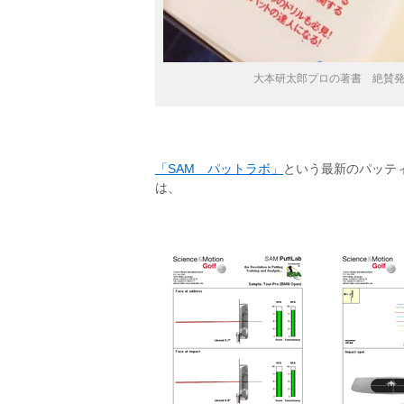
大本研太郎プロの著書 絶賛
「SAM パットラボ」
という最新のパッテ
は、