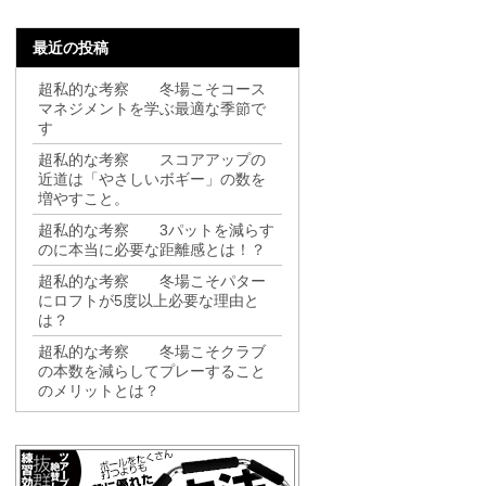
最近の投稿
超私的な考察 冬場こそコース
マネジメントを学ぶ最適な季節で
す
超私的な考察 スコアアップの
近道は「やさしいボギー」の数を
増やすこと。
超私的な考察 3パットを減らす
のに本当に必要な距離感とは！？
超私的な考察 冬場こそパター
にロフトが5度以上必要な理由と
は？
超私的な考察 冬場こそクラブ
の本数を減らしてプレーすること
のメリットとは？