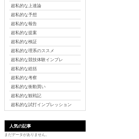
超私的な上達論
超私的な予想
超私的な報告
超私的な提案
超私的な検証
超私的な理系のススメ
超私的な競技体験インプレ
超私的な総括
超私的な考察
超私的な衝動買い
超私的な観戦記
超私的な試打インプレッション
人気の記事
まだデータがありません。