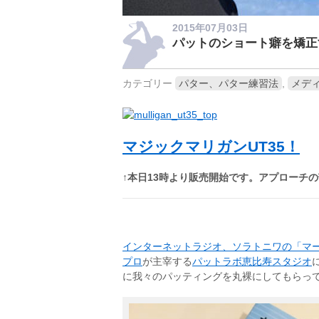
2015年07月03日
パットのショート癖を矯正
カテゴリー
パター、パター練習法
,
メデ
マジックマリガンUT35！
↑本日13時より販売開始です。アプロー
インターネットラジオ、ソラトニワの「マ
プロ
が主宰する
パットラボ恵比寿スタジオ
に我々のパッティングを丸裸にしてもらっ