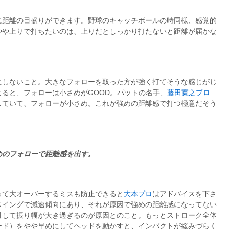
に距離の目盛りができます。野球のキャッチボールの時同様、感覚的
やや上りで打ちたいのは、上りだとしっかり打たないと距離が届かな
にしないこと。大きなフォローを取った方が強く打てそうな感じがじ
よると、フォローは小さめがGOOD。パットの名手、
藤田寛之プロ
していて、フォローが小さめ。これが強めの距離感で打つ極意だそう
めのフォローで距離感を出す。
って大オーバーするミスも防止できると
大本プロ
はアドバイスを下さ
スイングで減速傾向にあり、それが原因で強めの距離感になってない
対して振り幅が大き過ぎるのが原因とのこと。もっとストローク全体
ード）をやや早めにしてヘッドを動かすと、インパクトが緩みづらく