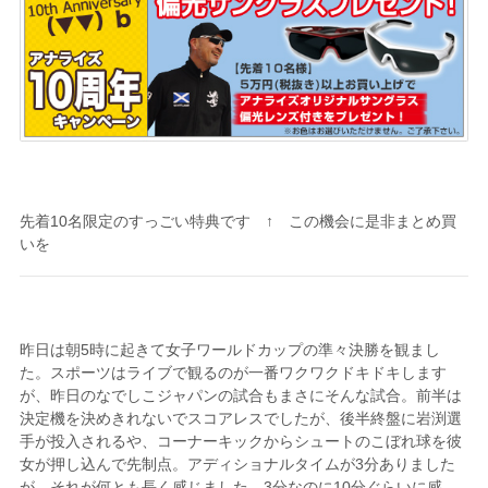
先着10名限定のすっごい特典です ↑ この機会に是非まとめ買
いを
昨日は朝5時に起きて女子ワールドカップの準々決勝を観まし
た。スポーツはライブで観るのが一番ワクワクドキドキします
が、昨日のなでしこジャパンの試合もまさにそんな試合。前半は
決定機を決めきれないでスコアレスでしたが、後半終盤に岩渕選
手が投入されるや、コーナーキックからシュートのこぼれ球を彼
女が押し込んで先制点。アディショナルタイムが3分ありました
が、それが何とも長く感じました。3分なのに10分ぐらいに感