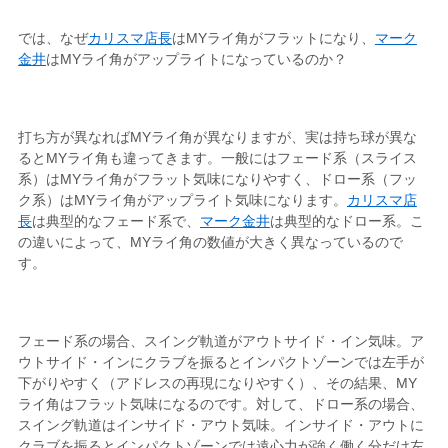
では、なぜ
カリスマ店長
はMYライ角がフラットになり、
マーク
金井
はMYライ角がアップライトになっているのか？
打ち方が異なればMYライ角が異なりますが、実は持ち球が異な
るとMYライ角も違ってきます。一般にはフェード系（スライス
系）はMYライ角がフラット気味になりやすく、ドロー系（フッ
ク系）はMYライ角がアップライト気味になります。
カリスマ店
長
は典型的なフェード系で、
マーク金井
は典型的なドロー系。こ
の違いによって、MYライ角の数値が大きく異なっているので
す。
フェード系の場合、スイング軌道がアウトサイド・イン気味。ア
ウトサイド・インにクラブを振るとインパクトゾーンでは左手が
下がりやすく（アドレスの再現になりやすく）、その結果、MY
ライ角はフラット気味になるのです。対して、ドロー系の場合、
スイング軌道はインサイド・アウト気味。インサイド・アウトに
クラブを振るとインパクトゾーンでは遠心力が強く働く分だけ左