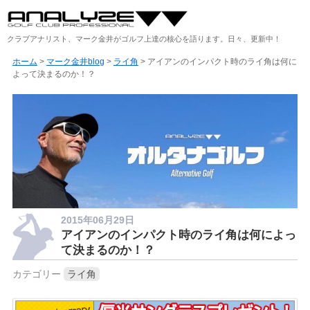
クラブアナリスト、マーク金井がゴルフ上達の核心を語ります。日々、更新中！
ホーム
>
マーク金井blog
>
ライ角
> アイアンのインパクト時のライ角は何に
よって決まるのか！？
2015年06月29日
アイアンのインパクト時のライ角は何によっ
て決まるのか！？
カテゴリー
ライ角