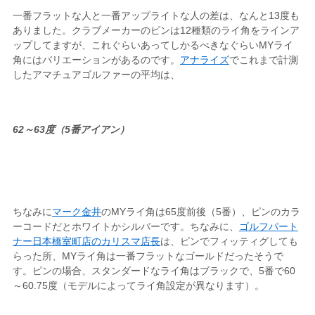
一番フラットな人と一番アップライトな人の差は、なんと13度も
ありました。クラブメーカーのピンは12種類のライ角をラインア
ップしてますが、これぐらいあってしかるべきなぐらいMYライ
角にはバリエーションがあるのです。
アナライズ
でこれまで計測
したアマチュアゴルファーの平均は、
62～63度（5番アイアン）
ちなみに
マーク金井
のMYライ角は65度前後（5番）、ピンのカラ
ーコードだとホワイトかシルバーです。ちなみに、
ゴルフパート
ナー日本橋室町店のカリスマ店長
は、ピンでフィッティグしても
らった所、MYライ角は一番フラットなゴールドだったそうで
す。ピンの場合、スタンダードなライ角はブラックで、5番で60
～60.75度（モデルによってライ角設定が異なります）。