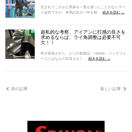
生まれてこのかた馬券を一度も買ったことがないマー
ク金井ですが、有馬記念が一年を締 …
続きを読む
→
超私的な考察、アイアンに打感の良さを
求めるならば、ライ角調整は必要不可
欠！！
昨日発表された、ピンの新製品、i-blade。バックフェ
ースにはなんの衣装もなく …
続きを読む
→
前の記事
新しい記事