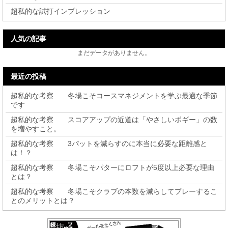
超私的な試打インプレッション
人気の記事
まだデータがありません。
最近の投稿
超私的な考察 冬場こそコースマネジメントを学ぶ最適な季節
です
超私的な考察 スコアアップの近道は「やさしいボギー」の数
を増やすこと。
超私的な考察 3パットを減らすのに本当に必要な距離感と
は！？
超私的な考察 冬場こそパターにロフトが5度以上必要な理由
とは？
超私的な考察 冬場こそクラブの本数を減らしてプレーするこ
とのメリットとは？