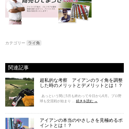
カテゴリー
ライ角
関連記事
超私的な考察 アイアンのライ角を調整
した時のメリットとデメリットとは！？
あっという間に5月も終わって今日から6月。プロ野
球も交流戦が始まり …
続きを読む
→
アイアンの本当のやさしさを見極めるポ
イントとは！？