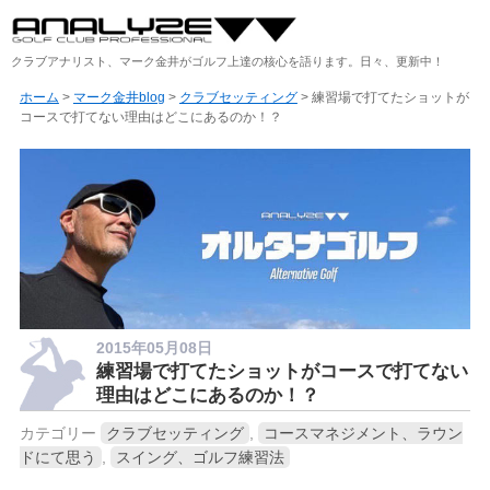
クラブアナリスト、マーク金井がゴルフ上達の核心を語ります。日々、更新中！
ホーム
>
マーク金井blog
>
クラブセッティング
> 練習場で打てたショットが
コースで打てない理由はどこにあるのか！？
2015年05月08日
練習場で打てたショットがコースで打てない
理由はどこにあるのか！？
カテゴリー
クラブセッティング
,
コースマネジメント、ラウン
ドにて思う
,
スイング、ゴルフ練習法