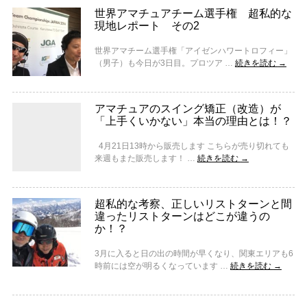
世界アマチュアチーム選手権 超私的な
現地レポート その2
世界アマチーム選手権「アイゼンハワートロフィー」
（男子）も今日が3日目。プロツア …
続きを読む
→
アマチュアのスイング矯正（改造）が
「上手くいかない」本当の理由とは！？
4月21日13時から販売します こちらが売り切れても
来週もまた販売します！ …
続きを読む
→
超私的な考察、正しいリストターンと間
違ったリストターンはどこが違うの
か！？
3月に入ると日の出の時間が早くなり、関東エリアも6
時前には空が明るくなっています …
続きを読む
→