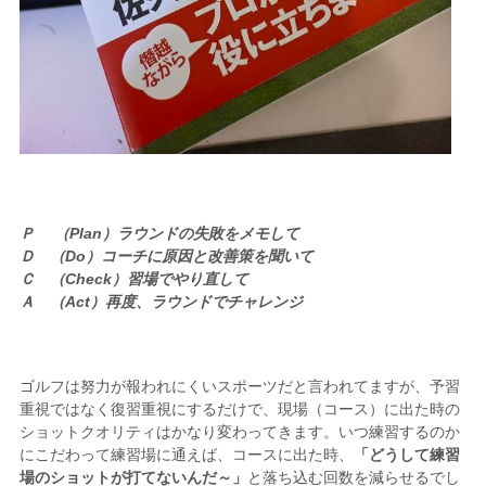
Ｐ （Plan）ラウンドの失敗をメモして
Ｄ （Do）コーチに原因と改善策を聞いて
Ｃ （Check）習場でやり直して
Ａ （Act）再度、ラウンドでチャレンジ
ゴルフは努力が報われにくいスポーツだと言われてますが、予習
重視ではなく復習重視にするだけで、現場（コース）に出た時の
ショットクオリティはかなり変わってきます。いつ練習するのか
にこだわって練習場に通えば、コースに出た時、
「どうして練習
場のショットが打てないんだ～」
と落ち込む回数を減らせるでし