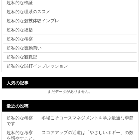
超私的な検証
超私的な理系のススメ
超私的な競技体験インプレ
超私的な総括
超私的な考察
超私的な衝動買い
超私的な観戦記
超私的な試打インプレッション
人気の記事
まだデータがありません。
最近の投稿
超私的な考察 冬場こそコースマネジメントを学ぶ最適な季節
です
超私的な考察 スコアアップの近道は「やさしいボギー」の数
を増やすこと。