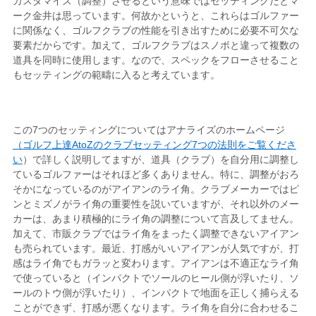
カスタマイズ（調整）させるという意味ではセッティングだとマ
ーク金井は思っています。何故かというと、これらはゴルファー
に関係なく、ゴルフクラブの性能を引き出すために必要不可欠な
要素だからです。加えて、ゴルフクラブはスノボと違って複数の
道具を同時に使用します。なので、スペックをフローさせること
もセッティングの範疇に入ると考えています。
この7つのセッティングについてはアナライズのホームページ
（ゴルフ上達AtoZのクラブセッティング7つの法則をご覧くださ
い
）で詳しく説明してますが、道具（クラブ）を自分用に調整し
ているゴルファーはそれほど多くありません。特に、調整がおろ
そかになっているのがアイアンのライ角。クラブメーカーではピ
ンとミズノがライ角の重要性を説いていますが、それ以外のメー
カーは、あまり積極的にライ角の調整について言及してません。
加えて、市販クラブではライ角をまったく調整できないアイアン
も売られています。最近、打感がいいアイアンが人気ですが、打
感はライ角でもガラッと変わります。アイアンは不適正なライ角
で使っていると（インパクトでソールのヒール側が浮いたり、ソ
ールのトウ側が浮いたり）、インパクトで地面を正しく捕らえる
ことができず、打感が悪くなります。ライ角を自分に合わせるこ