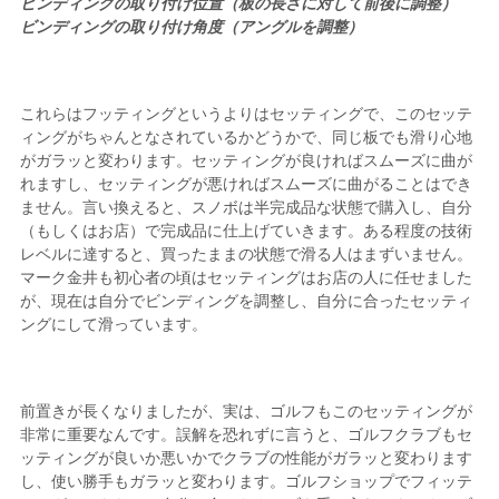
ビンディングの取り付け位置（板の長さに対して前後に調整）
ビンディングの取り付け角度（アングルを調整）
これらはフッティングというよりはセッティングで、このセッテ
ィングがちゃんとなされているかどうかで、同じ板でも滑り心地
がガラッと変わります。セッティングが良ければスムーズに曲が
れますし、セッティングが悪ければスムーズに曲がることはでき
ません。言い換えると、スノボは半完成品な状態で購入し、自分
（もしくはお店）で完成品に仕上げていきます。ある程度の技術
レベルに達すると、買ったままの状態で滑る人はまずいません。
マーク金井も初心者の頃はセッティングはお店の人に任せました
が、現在は自分でビンディングを調整し、自分に合ったセッティ
ングにして滑っています。
前置きが長くなりましたが、実は、ゴルフもこのセッティングが
非常に重要なんです。誤解を恐れずに言うと、ゴルフクラブもセ
ッティングが良いか悪いかでクラブの性能がガラッと変わります
し、使い勝手もガラッと変わります。ゴルフショップでフィッテ