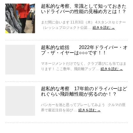
超私的な考察、常識として知っておきた
いドライバーの性能の見極め方とは！？
まだ間に合います 11月3日（木） 4スタンスセミナー
（レッシュプロジェクト公認 …
続きを読む
→
超私的な総括 2022年ドライバー・オ
ブ・ザ・イヤーは○○○です！！
マネージメントだけでなく、クラブ選びにも当てはま
ります！ ここ数年、飛距離アップ …
続きを読む
→
超私的な考察 17年前のドライバーはど
れぐらい飛距離性能が劣るのか！？
バンカーを池と思ってプレーしてみよう クルマの世
界で最近注目を浴び …
続きを読む
→