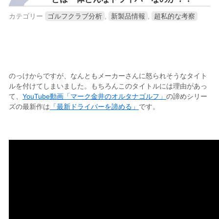
カテゴリー
ゴルフクラブ分析
,
新製品情報
,
超私的な考察
のっけからですが、なんともメーカーさんに怒られそうなタイト
ルを付けてしまいました。もちろんこのタイトルには理由があっ
て、
YouTube動画「マーク金井のオルタナゴルフ」
の諦めシリー
ズの最新作は
「最新ドライバーを諦める」
です。