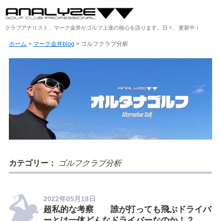
クラブアナリスト、マーク金井がゴルフ上達の核心を語ります。日々、更新中！
ホーム
>
マーク金井blog
>
ゴルフクラブ分析
カテゴリー：
ゴルフクラブ分析
2022年05月18日
超私的な考察 誰が打っても飛ぶドライバ
ーとは一体どんなドライバーなのか！？