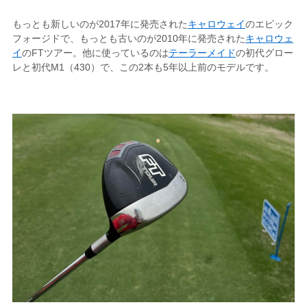
もっとも新しいのが2017年に発売された
キャロウェイ
のエピック
フォージドで、もっとも古いのが2010年に発売された
キャロウェ
イ
のFTツアー。他に使っているのは
テーラーメイド
の初代グロー
レと初代M1（430）で、この2本も5年以上前のモデルです。