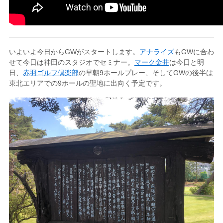
いよいよ今日からGWがスタートします。
アナライズ
もGWに合わ
せて今日は神田のスタジオでセミナー。
マーク金井
は今日と明
日、
赤羽ゴルフ倶楽部
の早朝9ホールプレー、そしてGWの後半は
東北エリアでの9ホールの聖地に出向く予定です。