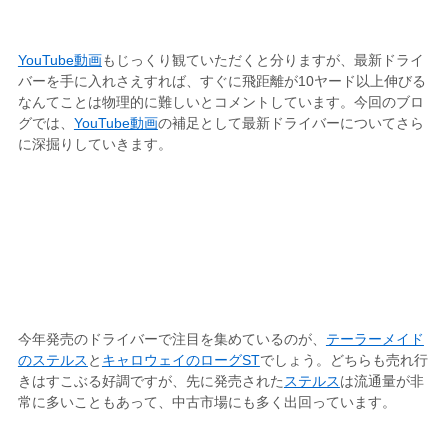
YouTube動画
もじっくり観ていただくと分りますが、最新ドライ
バーを手に入れさえすれば、すぐに飛距離が10ヤード以上伸びる
なんてことは物理的に難しいとコメントしています。今回のブロ
グでは、
YouTube動画
の補足として最新ドライバーについてさら
に深掘りしていきます。
今年発売のドライバーで注目を集めているのが、
テーラーメイド
のステルス
と
キャロウェイのローグST
でしょう。どちらも売れ行
きはすこぶる好調ですが、先に発売された
ステルス
は流通量が非
常に多いこともあって、中古市場にも多く出回っています。