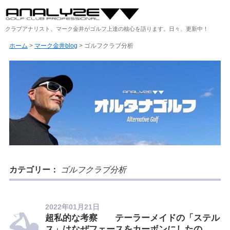
クラブアナリスト、マーク金井がゴルフ上達の核心を語ります。日々、更新中！
ホーム
>
マーク金井blog
>
ゴルフクラブ分析
カテゴリー：
ゴルフクラブ分析
2022年01月21日
超私的な考察 テーラーメイドの「ステル
ス」はなぜフェースをカーボンにしたの