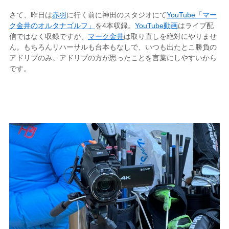
さて、昨日は
赤羽
に行く前に神田のスタジオにて
YouTube「マー
ク金井のオルタナゴルフ」
を4本収録。
YouTube動画
はライブ配
信ではなく収録ですが、
マーク金井
は取り直しを絶対にやりませ
ん。もちろんリハーサルも台本もなしで、いつも出たとこ勝負の
アドリブのみ。アドリブの方が思ったことを言葉にしやすいから
です。