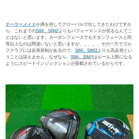
テーラーメイド
が満を持してグローバルで出してきたわけですか
ら、これまでの
SIM、SIM2
よりもパフォーマンスが劣るなんてこ
とはないと思います。カーボンフェースでもチタンフェースと同
等以上なのは間違いないと思いますが、、、、、その一方でゴル
フクラブには反発規制があるので、
SIM、SIM2
よりも高反発とい
うことは謳えません。なぜなら、
SIM、SIM
2はルール上限になる
ようにスピードインジェクションが搭載されているからです。