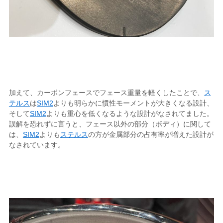
加えて、カーボンフェースでフェース重量を軽くしたことで、
ス
テルス
は
SIM2
よりも明らかに慣性モーメントが大きくなる設計、
そして
SIM2
よりも重心を低くなるような設計がなされてました。
誤解を恐れずに言うと、フェース以外の部分（ボディ）に関して
は、
SIM2
よりも
ステルス
の方が金属部分の占有率が増えた設計が
なされています。