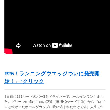
R25！ランニングウエッジついに発売開
始！←↑クリック
3日前に151ヤードのパー3をドライバーでホールインワンしまし
た。グリーンの遙か手前の花道（推測40ヤード手前）からゴロゴ
ロと転がったボールがカップに吸い込まれたわけです。人生で3