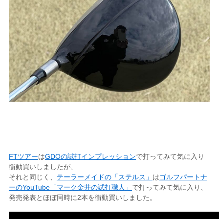
FTツアー
は
GDOの試打インプレッション
で打ってみて気に入り
衝動買いしましたが、
それと同じく、
テーラーメイドの「ステルス」
は
ゴルフパートナ
ーのYouTube「マーク金井の試打職人」
で打ってみて気に入り、
発売発表とほぼ同時に2本を衝動買いしました。