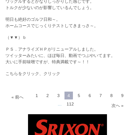
ワッグルするとかなりしっかりした感じです。
トルクが少ないのが影響しているんでしょう。
明日も絶好のゴルフ日和～。
ホームコースでじっくりテストしてきまっさ～。
（▼▼）ｂ
ＰＳ．アナライズＨＰがリニューアルしました。
ツイッターみたいに、ほぼ毎日、動画でつぶやいてます。
大いに手前味噌ですが、特典満載です～！！
こちらをクリック、クリック
1
2
3
4
5
6
7
8
9
« 前へ
…
112
次へ »