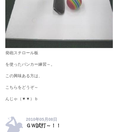
発砲スチロール板
を使ったバンカー練習～。
この興味ある方は、
こちらをどうぞ～
んじゃ（▼▼）ｂ
2010年05月08日
ＧＷ試打～！！