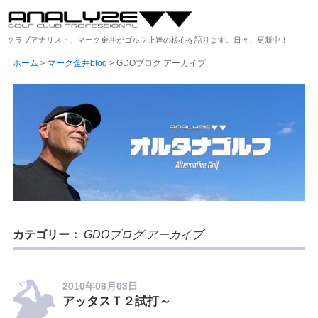
クラブアナリスト、マーク金井がゴルフ上達の核心を語ります。日々、更新中！
ホーム
>
マーク金井blog
>
GDOブログ アーカイブ
カテゴリー：
GDOブログ アーカイブ
2010年06月03日
アッタスＴ２試打～