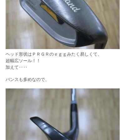
ヘッド形状はＰＲＧＲのｅｇｇみたく易しくて、
超幅広ソール！！
加えて‥‥
バンスも多めなので、