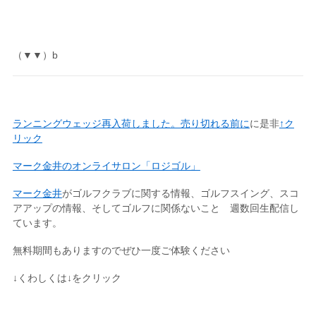
（▼▼）b
ランニングウェッジ再入荷しました。売り切れる前に
に是非
↑ク
リック
マーク金井のオンライサロン「ロジゴル」
マーク金井
がゴルフクラブに関する情報、ゴルフスイング、スコ
アアップの情報、そしてゴルフに関係ないこと 週数回生配信し
ています。
無料期間もありますのでぜひ一度ご体験ください
↓くわしくは↓をクリック