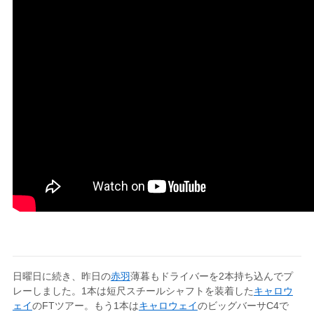
日曜日に続き、昨日の
赤羽
薄暮もドライバーを2本持ち込んでプ
レーしました。1本は短尺スチールシャフトを装着した
キャロウ
ェイ
のFTツアー。もう1本は
キャロウェイ
のビッグバーサC4で