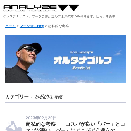
クラブアナリスト、マーク金井がゴルフ上達の核心を語ります。日々、更新中！
ホーム
>
マーク金井blog
>
超私的な考察
カテゴリー：
超私的な考察
2023年02月20日
超私的な考察 コスパが良い「パー」とコ
スパが悪い「パー」はどこがどう違うの