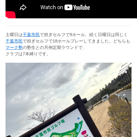
土曜日は
千葉市民
で担ぎセルフで9ホール、続く日曜日は同じく
千葉市民
で担ぎセルフで18ホールプレーしてきました。どちらも
マーク塾
の塾生との月例定期ラウンドで、
クラブは7本縛りです。