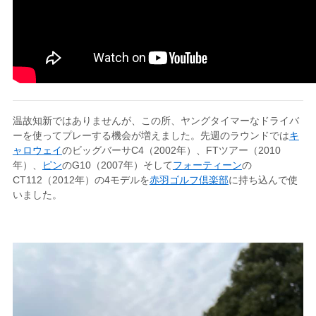
温故知新ではありませんが、この所、ヤングタイマーなドライバ
ーを使ってプレーする機会が増えました。先週のラウンドでは
キ
ャロウェイ
のビッグバーサC4（2002年）、FTツアー（2010
年）、
ピン
のG10（2007年）そして
フォーティーン
の
CT112（2012年）の4モデルを
赤羽ゴルフ倶楽部
に持ち込んで使
いました。