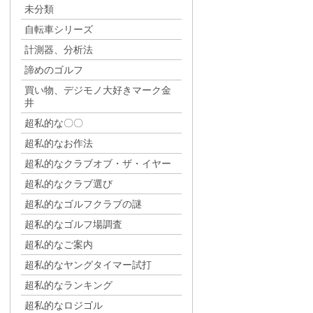
未分類
自転車シリーズ
計測器、分析法
諦めのゴルフ
買い物、デジモノ大好きマーク金
井
超私的な〇〇
超私的なお作法
超私的なクラブオブ・ザ・イヤー
超私的なクラブ選び
超私的なゴルフクラブの謎
超私的なゴルフ場調査
超私的なご案内
超私的なヤングタイマー試打
超私的なランキング
超私的なロジゴル