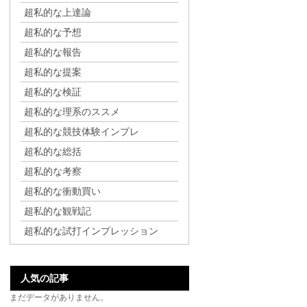
超私的な上達論
超私的な予想
超私的な報告
超私的な提案
超私的な検証
超私的な理系のススメ
超私的な競技体験インプレ
超私的な総括
超私的な考察
超私的な衝動買い
超私的な観戦記
超私的な試打インプレッション
人気の記事
まだデータがありません。