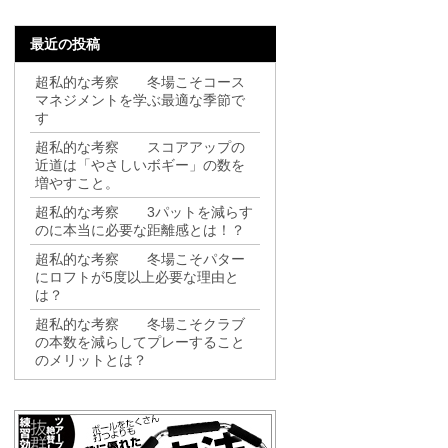
最近の投稿
超私的な考察 冬場こそコース
マネジメントを学ぶ最適な季節で
す
超私的な考察 スコアアップの
近道は「やさしいボギー」の数を
増やすこと。
超私的な考察 3パットを減らす
のに本当に必要な距離感とは！？
超私的な考察 冬場こそパター
にロフトが5度以上必要な理由と
は？
超私的な考察 冬場こそクラブ
の本数を減らしてプレーすること
のメリットとは？