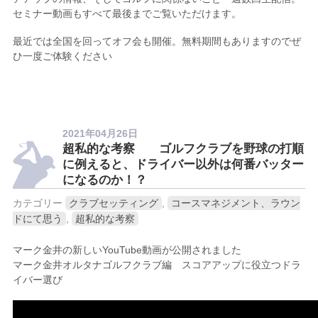
セミナー動画もすべて最後までご覧いただけます。
最近では全国を回ってオフ会も開催。無料期間もありますのでぜ
ひ一度ご体験ください
2021年04月26日
超私的な考察 ゴルフクラブを野球の打順
に例えると、ドライバー以外は何番バッター
になるのか！？
カテゴリー
クラブセッティング
,
コースマネジメント、ラウン
ドにて思う
,
超私的な考察
マーク金井の新しいYouTube動画が公開されました
マーク金井オルタナゴルフクラブ編 スコアアップに役立つドラ
イバー選び