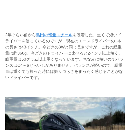
2年ぐらい前から
島田の軽量スチール
を装着した、重くて短いド
ライバーを使っているのですが、現在のエースドライバーの1本
の長さは43インチ。今どきの3Wと同じ長さですが、これの総重
量は約360g。今どきのドライバーに比べると2インチ以上短く、
総重量は50グラム以上重くなっています。ちなみに短いのでバラ
ンスはC4～6ぐらいしかありません。バランスが軽いので、総重
量は重くても振った時には振りづらさをまったく感じることがな
いドライバーです。