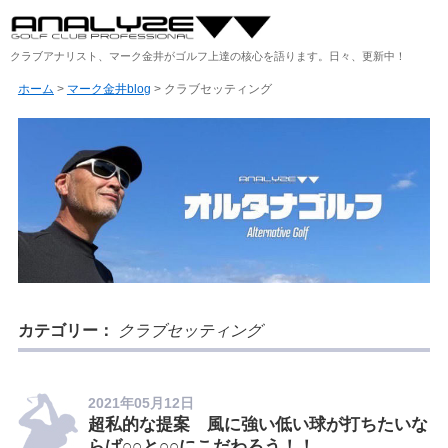
クラブアナリスト、マーク金井がゴルフ上達の核心を語ります。日々、更新中！
ホーム
>
マーク金井blog
>
クラブセッティング
カテゴリー：
クラブセッティング
2021年05月12日
超私的な提案 風に強い低い球が打ちたいな
らば○○と○○にこだわろう！！