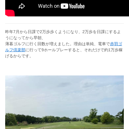
昨年7月から日課で2万歩歩くようになり、2万歩を日課にするよ
うになってから早朝、
薄暮ゴルフに行く回数が増えました。理由は単純、電車で
赤羽ゴ
ルフ倶楽部
に行って9ホールプレーすると、それだけで約1万歩稼
げるからです。