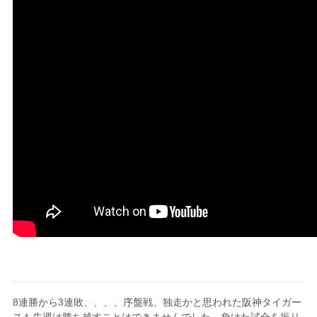
8連勝から3連敗、、、、序盤戦、独走かと思われた阪神タイガー