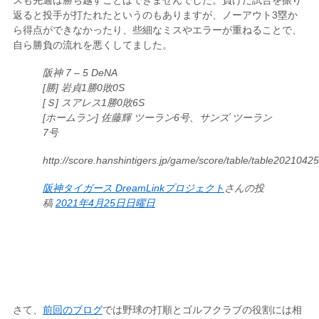
スも先週は勝ち越すことはできませんでした。負けた試合を振り
返ると投手が打たれたというのもありますが、ノーアウト3塁か
ら得点ができなかったり、些細なミスやエラーが重ねることで、
自ら勝負の流れを悪くしてました。
阪神 7 – 5 DeNA
[勝] 岩貞1勝0敗0S
[Ｓ] スアレス1勝0敗6S
[ホームラン] 佐藤輝 ツーラン6号、サンズ ツーラン
7号
http://score.hanshintigers.jp/game/score/table/table20210425
阪神タイガース DreamLinkプロジェクト
さんの投
稿
2021年4月25日日曜日
さて、
前回のブログ
では野球の打順とゴルフクラブの役割には相