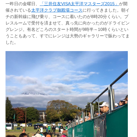
一昨日の金曜日、
「三井住友VISA太平洋マスターズ2015」
が開
催されている
太平洋クラブ御殿場コース
に行ってきました。朝イ
チの新幹線に飛び乗り、コースに着いたのが8時20分くらい。プ
レスルームで受付を済ませて、真っ先に向かったのがドライビン
グレンジ。有名どころのスタート時間が9時半～10時くらいとい
うこともあって、すでにレンジは大勢のギャラリーで賑わってま
した。