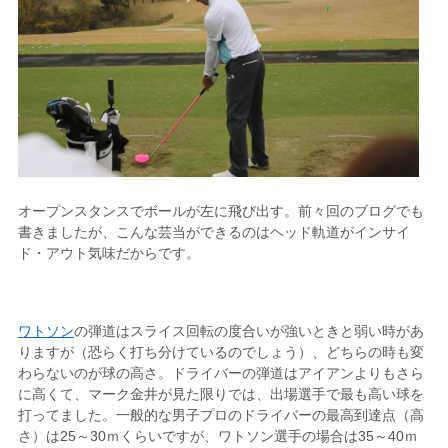
オープンスタンスでボールが左に飛び出す。前々回のブログでも
書きましたが、こんな芸当ができるのはヘッド軌道がインサイ
ド・アウト気味だからです。
ワトソン
の弾道はスライス回転の度合いが強いときと弱い時があ
りますが（恐らく打ち分けているのでしょう）、どちらの時も変
わらないのが球の高さ。ドライバーの弾道はアイアンよりもさら
に高くて、マーク金井が見た限りでは、出場選手で最も高い球を
打ってました。一般的な男子プロのドライバーの最高到達点（高
さ）は25～30ｍくらいですが、ワトソン選手の場合は35～40ｍ