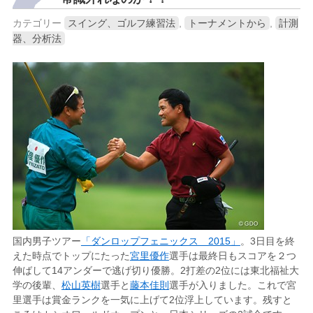
カテゴリー
スイング、ゴルフ練習法
,
トーナメントから
,
計測
器、分析法
国内男子ツアー
「ダンロップフェニックス 2015」
。3日目を終
えた時点でトップにたった
宮里優作
選手は最終日もスコアを２つ
伸ばして14アンダーで逃げ切り優勝。2打差の2位には東北福祉大
学の後輩、
松山英樹
選手と
藤本佳則
選手が入りました。これで宮
里選手は賞金ランクを一気に上げて2位浮上しています。残すと