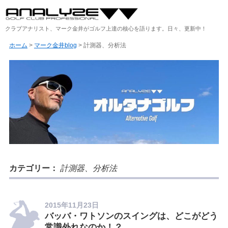
クラブアナリスト、マーク金井がゴルフ上達の核心を語ります。日々、更新中！
ホーム
>
マーク金井blog
>
計測器、分析法
カテゴリー：
計測器、分析法
2015年11月23日
バッバ・ワトソンのスイングは、どこがどう
常識外れなのか！？