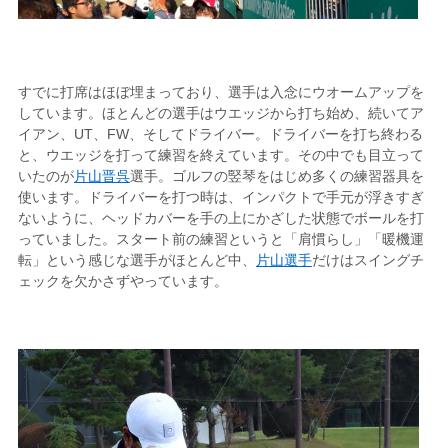
すでに打席はほぼ埋まっており、選手は入念にウオームアップを
しています。ほとんどの選手はウエッジから打ち始め、続いてア
イアン、UT、FW、そしてドライバー。ドライバーを打ち終わる
と、ウエッジを打って練習を終えています。その中でも目立って
いたのが
片山晋呉
選手。ゴルフの竪琴をはじめ多くの練習器具を
使います。ドライバーを打つ時は、インパクトで手元が浮きすぎ
ないように、ヘッドカバーを手の上にかざした状態でボールを打
っていました。スタート前の練習というと「肩慣らし」「暖機運
転」という感じな選手がほとんど中、
片山選手
だけはスイングチ
ェックを欠かさずやっています。