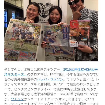
そして今日、水曜日は国内男子ツアー
「2015三井住友VISA太平
洋マスターズ」
のプロアマ日。昨年同様、今年も注目を浴びてい
るのが海外招待選手の
バッバ・ワトソン
。ワトソンと言えば、レ
フティでマスターズを２度制覇。米ツアーで屈指のロングヒッタ
ーで、ピンクのピンのドライバーで楽に300y以上飛ばしてきま
す。大会会場となる太平洋御殿場コースの18番は名物パー5です
が、
ワトソン
はショートアイアンで2オンしてきます。という
か、ティショットはグリーン右サイドの池近くまで飛ばしてきま