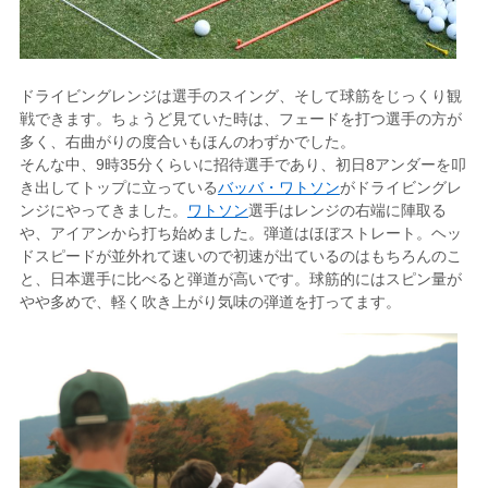
ドライビングレンジは選手のスイング、そして球筋をじっくり観
戦できます。ちょうど見ていた時は、フェードを打つ選手の方が
多く、右曲がりの度合いもほんのわずかでした。
そんな中、9時35分くらいに招待選手であり、初日8アンダーを叩
き出してトップに立っている
バッバ・ワトソン
がドライビングレ
ンジにやってきました。
ワトソン
選手はレンジの右端に陣取る
や、アイアンから打ち始めました。弾道はほぼストレート。ヘッ
ドスピードが並外れて速いので初速が出ているのはもちろんのこ
と、日本選手に比べると弾道が高いです。球筋的にはスピン量が
やや多めで、軽く吹き上がり気味の弾道を打ってます。