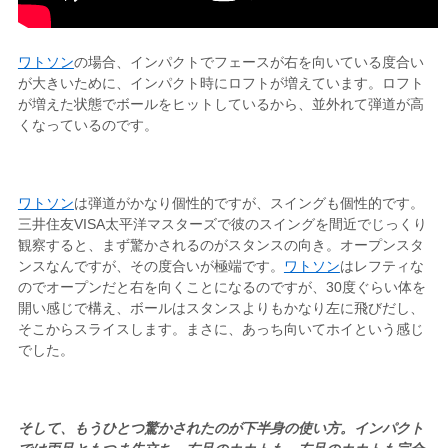
ワトソン
の場合、インパクトでフェースが右を向いている度合い
が大きいために、インパクト時にロフトが増えています。ロフト
が増えた状態でボールをヒットしているから、並外れて弾道が高
くなっているのです。
ワトソン
は弾道がかなり個性的ですが、スイングも個性的です。
三井住友VISA太平洋マスターズで彼のスイングを間近でじっくり
観察すると、まず驚かされるのがスタンスの向き。オープンスタ
ンスなんですが、その度合いが極端です。
ワトソン
はレフティな
のでオープンだと右を向くことになるのですが、30度ぐらい体を
開い感じで構え、ボールはスタンスよりもかなり左に飛びだし、
そこからスライスします。まさに、あっち向いてホイという感じ
でした。
そして、もうひとつ驚かされたのが下半身の使い方。インパクト