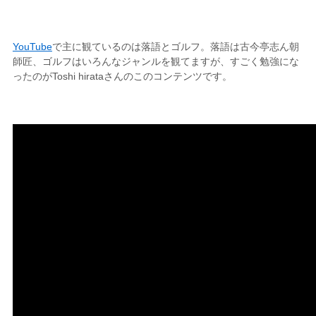
YouTube
で主に観ているのは落語とゴルフ。落語は古今亭志ん朝
師匠、ゴルフはいろんなジャンルを観てますが、すごく勉強にな
ったのがToshi hirataさんのこのコンテンツです。