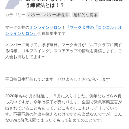
う練習法とは！？
カテゴリー
パター、パター練習法
,
超私的な提案
マーク金井の
オンラインサロン
！
『マーク金井の「ロジゴル」オ
ンラインサロン』
会員募集中です
メンバーに向けて、ほぼ毎日、マーク金井がゴルフクラブに関す
る情報、ゴルフスイング、スコアアップの情報を発信します。ご
入会お待ちしてます〜
平日毎日生配信しています ぜひよろしくおねがいします
2020年も4ヶ月が経過し、５月に入りました。例年ならばＧＷ真
っ只中ですが、今年は様子が異なります。全国で緊急事態宣言が
出されていることもあって、どこもかしこもひっそりしていま
す。不要不急の外出を控えるわけですから当然なんですが、こん
なGWは前代未聞でまったくもって初めてのことです。