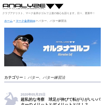
クラブアナリスト、マーク金井がゴルフ上達の核心を語ります。日々、更新中！
ホーム
>
マーク金井blog
>
パター、パター練習法
カテゴリー：
パター、パター練習法
2020年05月25日
超私的な考察 球足が伸びて転がりがいいパ
ターのメリットとデメリットとは！？