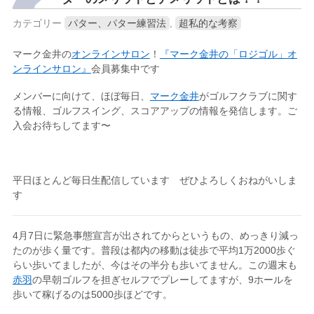
カテゴリー
パター、パター練習法
,
超私的な考察
マーク金井の
オンラインサロン
！
『マーク金井の「ロジゴル」オ
ンラインサロン』
会員募集中です
メンバーに向けて、ほぼ毎日、
マーク金井
がゴルフクラブに関す
る情報、ゴルフスイング、スコアアップの情報を発信します。ご
入会お待ちしてます〜
平日ほとんど毎日生配信しています ぜひよろしくおねがいしま
す
4月7日に緊急事態宣言が出されてからというもの、めっきり減っ
たのが歩く量です。普段は都内の移動は徒歩で平均1万2000歩ぐ
らい歩いてましたが、今はその半分も歩いてません。この週末も
赤羽
の早朝ゴルフを担ぎセルフでプレーしてますが、9ホールを
歩いて稼げるのは5000歩ほどです。