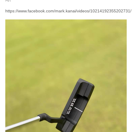
https://www.facebook.com/mark.kanai/videos/10214192355202731/