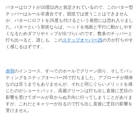
パターはロフトが10度以内と規定されているので、このパター型
チッパーはルール非適合です。競技では使うことはできません
が、パターにロフトを25度も付けるという発想には恐れ入りまし
た。パターという形状ならば、ヘッドを地面と平行に動かしやす
くなるためダフりやトップが出づらいのです。数多のチッパーと
打ち比べると、誰しも、この
ステップオーバー25
の方が打ちやす
く感じるはずです。
赤羽
のインコース、すべてのホールでグリーン回り、そしてパッ
ティングをステップオーバー25で打ちました。アプローチが簡単
なのは言うまでもありませんが、それと同じぐらいメリットを感
じたのがショートパット。高麗グリーンは打ち出し直後に芝目の
影響を受けてボールが良からぬ方向に行ってしまうことがありま
すが、これだとキャリーが出るので打ち出し直後に芝目の影響を
受けません。