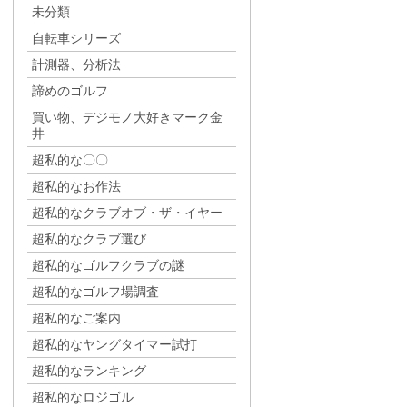
未分類
自転車シリーズ
計測器、分析法
諦めのゴルフ
買い物、デジモノ大好きマーク金
井
超私的な〇〇
超私的なお作法
超私的なクラブオブ・ザ・イヤー
超私的なクラブ選び
超私的なゴルフクラブの謎
超私的なゴルフ場調査
超私的なご案内
超私的なヤングタイマー試打
超私的なランキング
超私的なロジゴル