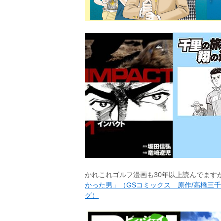
かれこれゴルフ漫画も30年以上読んでます
かった男」（GSコミックス 原作/高橋三千
グ）