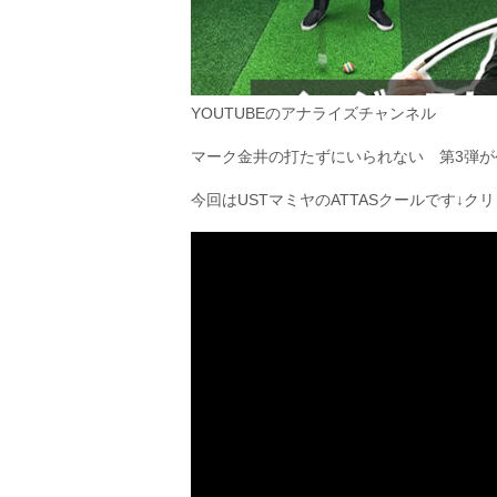
YOUTUBEのアナライズチャンネル
マーク金井の打たずにいられない 第3弾が
今回はUSTマミヤのATTASクールです↓ク