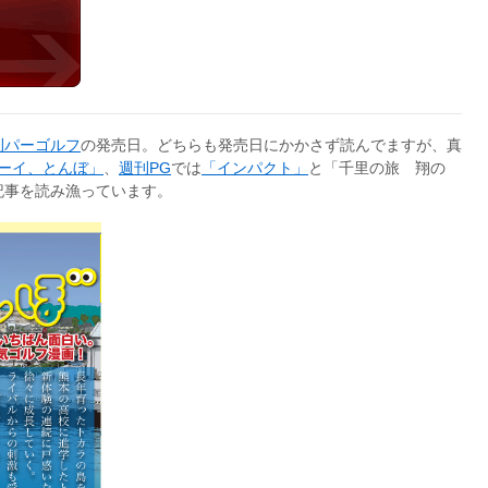
刊パーゴルフ
の発売日。どちらも発売日にかかさず読んでますが、真
ーイ、とんぼ」
、
週刊PG
では
「インパクト」
と「千里の旅 翔の
記事を読み漁っています。