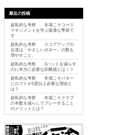
最近の投稿
超私的な考察 冬場こそコース
マネジメントを学ぶ最適な季節で
す
超私的な考察 スコアアップの
近道は「やさしいボギー」の数を
増やすこと。
超私的な考察 3パットを減らす
のに本当に必要な距離感とは！？
超私的な考察 冬場こそパター
にロフトが5度以上必要な理由と
は？
超私的な考察 冬場こそクラブ
の本数を減らしてプレーすること
のメリットとは？