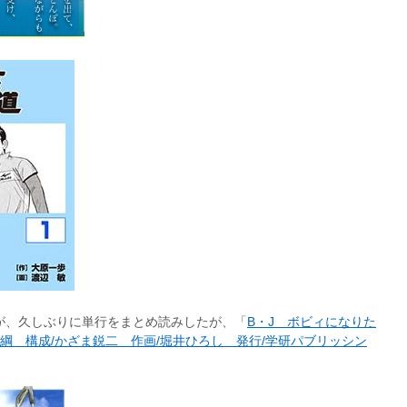
が、久しぶりに単行をまとめ読みしたが、「
B・J ボビィになりた
綱 構成/かざま鋭二 作画/堀井ひろし 発行/学研パブリッシン