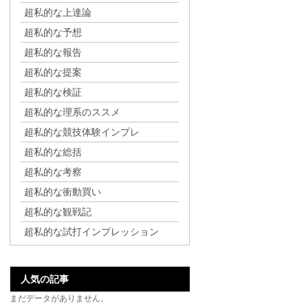
超私的な上達論
超私的な予想
超私的な報告
超私的な提案
超私的な検証
超私的な理系のススメ
超私的な競技体験インプレ
超私的な総括
超私的な考察
超私的な衝動買い
超私的な観戦記
超私的な試打インプレッション
人気の記事
まだデータがありません。