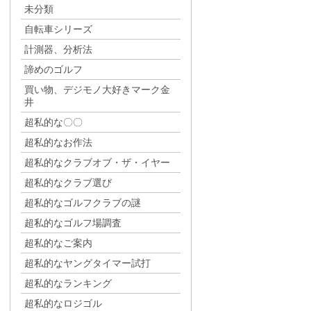
未分類
自転車シリーズ
計測器、分析法
諦めのゴルフ
買い物、デジモノ大好きマーク金
井
超私的な〇〇
超私的なお作法
超私的なクラブオブ・ザ・イヤー
超私的なクラブ選び
超私的なゴルフクラブの謎
超私的なゴルフ場調査
超私的なご案内
超私的なヤングタイマー試打
超私的なランキング
超私的なロジゴル