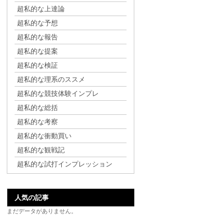
超私的な上達論
超私的な予想
超私的な報告
超私的な提案
超私的な検証
超私的な理系のススメ
超私的な競技体験インプレ
超私的な総括
超私的な考察
超私的な衝動買い
超私的な観戦記
超私的な試打インプレッション
人気の記事
まだデータがありません。