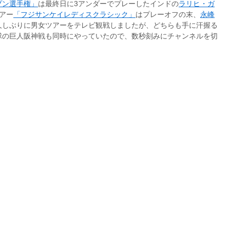
プン選手権」
は最終日に3アンダーでプレーしたインドの
ラリヒ・ガ
アー
「フジサンケイレディスクラシック」
はプレーオフの末、
永峰
久しぶりに男女ツアーをテレビ観戦しましたが、どちらも手に汗握る
球の巨人阪神戦も同時にやっていたので、数秒刻みにチャンネルを切