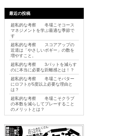
最近の投稿
超私的な考察 冬場こそコース
マネジメントを学ぶ最適な季節で
す
超私的な考察 スコアアップの
近道は「やさしいボギー」の数を
増やすこと。
超私的な考察 3パットを減らす
のに本当に必要な距離感とは！？
超私的な考察 冬場こそパター
にロフトが5度以上必要な理由と
は？
超私的な考察 冬場こそクラブ
の本数を減らしてプレーすること
のメリットとは？