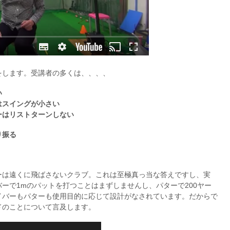
をします。受講者の多くは、、、、
い
はスイングが小さい
ーはリストターンしない
り振る
ーは遠くに飛ばさないクラブ。これは至極真っ当な答えですし、実
ーで1mのパットを打つことはまずしませんし、パターで200ヤー
イバーもパターも使用目的に応じて設計がなされています。だからで
ドのことについて言及します。