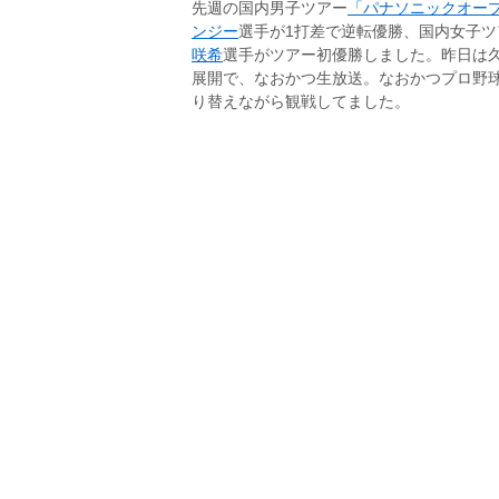
先週の国内男子ツアー
「パナソニックオー
ンジー
選手が1打差で逆転優勝、国内女子ツ
咲希
選手がツアー初優勝しました。昨日は
展開で、なおかつ生放送。なおかつプロ野
り替えながら観戦してました。