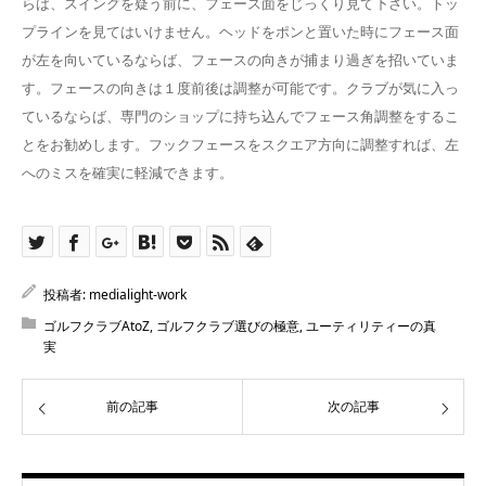
らば、スイングを疑う前に、フェース面をじっくり見て下さい。トッ
プラインを見てはいけません。ヘッドをポンと置いた時にフェース面
が左を向いているならば、フェースの向きが捕まり過ぎを招いていま
す。フェースの向きは１度前後は調整が可能です。クラブが気に入っ
ているならば、専門のショップに持ち込んでフェース角調整をするこ
とをお勧めします。フックフェースをスクエア方向に調整すれば、左
へのミスを確実に軽減できます。
投稿者:
medialight-work
ゴルフクラブAtoZ
,
ゴルフクラブ選びの極意
,
ユーティリティーの真
実
前の記事
次の記事