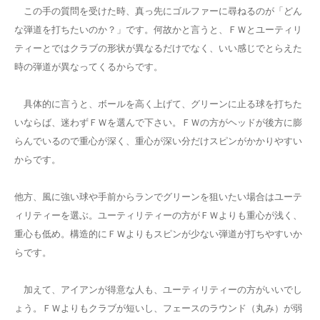
この手の質問を受けた時、真っ先にゴルファーに尋ねるのが「どん
な弾道を打ちたいのか？」です。何故かと言うと、ＦＷとユーティリ
ティーとではクラブの形状が異なるだけでなく、いい感じでとらえた
時の弾道が異なってくるからです。
具体的に言うと、ボールを高く上げて、グリーンに止る球を打ちた
いならば、迷わずＦＷを選んで下さい。ＦＷの方がヘッドが後方に膨
らんでいるので重心が深く、重心が深い分だけスピンがかかりやすい
からです。
他方、風に強い球や手前からランでグリーンを狙いたい場合はユーテ
ィリティーを選ぶ。ユーティリティーの方がＦＷよりも重心が浅く、
重心も低め。構造的にＦＷよりもスピンが少ない弾道が打ちやすいか
らです。
加えて、アイアンが得意な人も、ユーティリティーの方がいいでし
ょう。ＦＷよりもクラブが短いし、フェースのラウンド（丸み）が弱