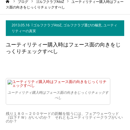
ーム
ブログ
ゴルフクラブAtoZ
ユーティリティー購入時はフェー
ス面の向きをじっくりチェックすべし
2013.05.16
ゴルフクラブAtoZ
,
ゴルフクラブ選びの極意
,
ユーティ
リティーの真実
ユーティリティー購入時はフェース面の向きをじ
っくりチェックすべし
ユーティリティ購入時はフェース面の向きをじっくりチェックす
べし
残り１８０～２００ヤードの距離を狙うには、フェアウェーウッド
（以下ＦＷ）がいいのか？ それともユーティリティークラブがいい
のか？