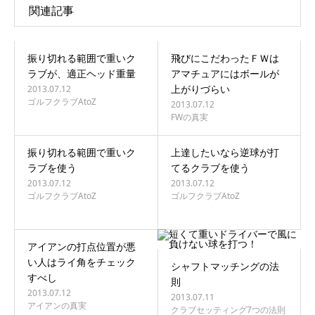
関連記事
振り切れる範囲で重いク
飛びにこだわったＦＷは
ラブが、適正ヘッド重量
アマチュアにはボールが
上がりづらい
2013.07.12
ゴルフクラブAtoZ
2013.07.12
FWの真実
振り切れる範囲で重いク
上達したいなら逆球が打
ラブを使う
てるクラブを使う
2013.07.12
2013.07.12
ゴルフクラブAtoZ
ゴルフクラブAtoZ
アイアンの打点位置が悪
い人はライ角をチェック
シャフトマッチングの法
すべし
則
2013.07.12
2013.07.11
アイアンの真実
クラブセッティング7つの法則