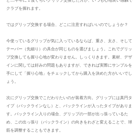
と‥‥半年に１度ぐらいグリップ交換した方が、いつも心地良い感触で
クラブを握れます。
ではグリップ交換する場合、どこに注意すればいいのでしょうか？
今使っているグリップが気に入っているならば、重さ、太さ、そして
テーパー（先細り）の具合が同じものを選びましょう。これでグリッ
プ交換しても握り心地が変わりません。しっくりきます。素材、デザ
インに関しては好みの問題もありますが、できれば実際にサンプルを
手にして「握り心地」をチェックしてから購入を決めた方がいいでし
ょう。
次にグリップ交換でこだわりたいのが装着方向。グリップには真円タ
イプ（バックラインなし）と、バックラインが入ったタイプがありま
す。バックライン入りの場合、グリップの一部が出っ張っているた
め、この出っ張り（バックライン）の向きをわざと変えることで、球
筋を調整することもできます。