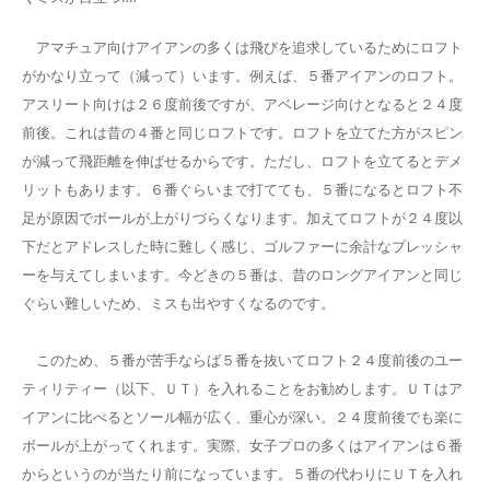
アマチュア向けアイアンの多くは飛びを追求しているためにロフト
がかなり立って（減って）います。例えば、５番アイアンのロフト。
アスリート向けは２６度前後ですが、アベレージ向けとなると２４度
前後。これは昔の４番と同じロフトです。ロフトを立てた方がスピン
が減って飛距離を伸ばせるからです。ただし、ロフトを立てるとデメ
リットもあります。６番ぐらいまで打てても、５番になるとロフト不
足が原因でボールが上がりづらくなります。加えてロフトが２４度以
下だとアドレスした時に難しく感じ、ゴルファーに余計なプレッシャ
ーを与えてしまいます。今どきの５番は、昔のロングアイアンと同じ
ぐらい難しいため、ミスも出やすくなるのです。
このため、５番が苦手ならば５番を抜いてロフト２４度前後のユー
ティリティー（以下、ＵＴ）を入れることをお勧めします。ＵＴはア
イアンに比べるとソール幅が広く、重心が深い。２４度前後でも楽に
ボールが上がってくれます。実際、女子プロの多くはアイアンは６番
からというのが当たり前になっています。５番の代わりにＵＴを入れ