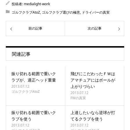
投稿者:
medialight-work
ゴルフクラブAtoZ
,
ゴルフクラブ選びの極意
,
ドライバーの真実
前の記事
次の記事
関連記事
振り切れる範囲で重いク
飛びにこだわったＦＷは
ラブが、適正ヘッド重量
アマチュアにはボールが
上がりづらい
2013.07.12
ゴルフクラブAtoZ
2013.07.12
FWの真実
振り切れる範囲で重いク
上達したいなら逆球が打
ラブを使う
てるクラブを使う
2013.07.12
2013.07.12