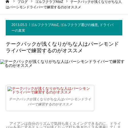
ーム
ブログ
ゴルフクラブAtoZ
テークバックが浅くなりがちな人
はパーシモンドライバーで練習するのがオススメ
2013.05.5
ゴルフクラブAtoZ
,
ゴルフクラブ選びの極意
,
ドライバ
ーの真実
テークバックが浅くなりがちな人はパーシモンド
ライバーで練習するのがオススメ
テークバックが浅くなりがちな人はパーシモンドライ
バーで練習するのがオススメ
アイアンは自分のリズムで気持ち良くスイングできるのに、ドライ
バーを手にするとトップが浅くなって打ち急ぎのミスを連発してしま