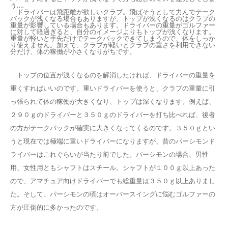
う‥‥
ドライバーは飛距離が欲しいクラブ。飛ばそうとして力んでテーク
バックが浅くなる場合もありますが、トップが浅くなるのはクラブの
重量が影響している場合もあります。ドライバーの重量がゴルファー
に対して軽過ぎると、自分のイメージよりもトップが浅くなります。
重量が軽いと手先だけでテークバックできてしまうので、体をしっか
り使えません。加えて、クラブが軽いとクラブの重さを利用できない
分だけ、体の稼働が小さくなりがちです。
トップの位置が浅くなるのを解消したければ、ドライバーの重量を
重くすればいいのです。重いドライバーを使うと、クラブの重量に引
っ張られて体の稼働が大きくなり、トップは深くなります。例えば、
２９０ｇのドライバーと３５０ｇのドライバーを打ち比べれば、後者
の方がテークバックが確実に大きくなってくるのです。３５０ｇとい
うと現在では極端に重いドライバーになりますが、昔のパーシモンド
ライバーはこれぐらいが当たり前でした。パーシモンの場合、男性
用、女性用ともシャフトはスチール。シャフトが１００ｇ以上あった
ので、アマチュア向けドライバーでも総重量は３５０ｇ以上ありまし
た。そして、パーシモンの頃はオーバースイングに悩むゴルファーの
方が圧倒的に多かったのです。