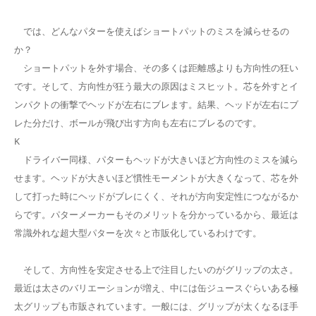
では、どんなパターを使えばショートパットのミスを減らせるの
か？
ショートパットを外す場合、その多くは距離感よりも方向性の狂い
です。そして、方向性が狂う最大の原因はミスヒット。芯を外すとイ
ンパクトの衝撃でヘッドが左右にブレます。結果、ヘッドが左右にブ
レた分だけ、ボールが飛び出す方向も左右にブレるのです。
K
ドライバー同様、パターもヘッドが大きいほど方向性のミスを減ら
せます。ヘッドが大きいほど慣性モーメントが大きくなって、芯を外
して打った時にヘッドがブレにくく、それが方向安定性につながるか
らです。パターメーカーもそのメリットを分かっているから、最近は
常識外れな超大型パターを次々と市販化しているわけです。
そして、方向性を安定させる上で注目したいのがグリップの太さ。
最近は太さのバリエーションが増え、中には缶ジュースぐらいある極
太グリップも市販されています。一般には、グリップが太くなるほ手